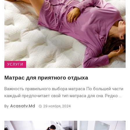
УСЛУГИ
LIFESTYLE
Матрас для приятного отдыха
101 роза — символ любви и
роскоши: где купить и сколько
Важность правильного выбора матраса По большей части
каждый предпочитает свой тип матраса для сна. Редко ...
стоит
Acasatv.md
By
29 ноября, 2024