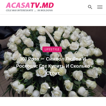
LIFESTYLE
101 Роза — Символ Любви И
Роскоши: Где Купить И Сколько
Стоит