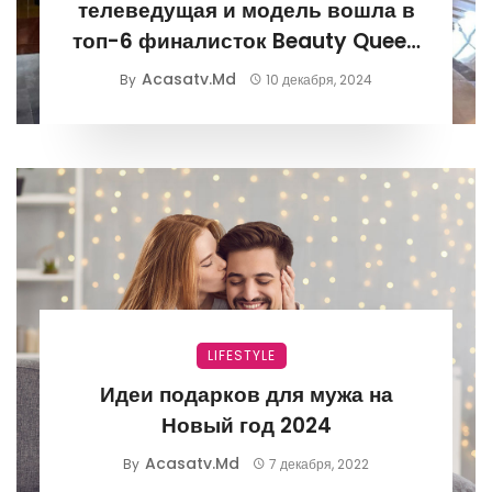
телеведущая и модель вошла в
топ-6 финалисток Beauty Queen
of the Universe
Acasatv.md
By
10 декабря, 2024
LIFESTYLE
Идеи подарков для мужа на
Новый год 2024
Acasatv.md
By
7 декабря, 2022