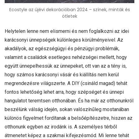
Ecostyle az újévi dekorációban 2024 – színek, minták és
ötletek
Helytelen lenne nem elismerni és nem foglalkozni az idei
karácsonyi ünnepségek különleges körülményeivel. Az
akadályok, az egészségügyi és pénzügyi problémák,
valamint a családok esetleges nehézségei mellett, hogy
együtt ünnepelhessük az ünnepeket, ott van az a tény is,
hogy számos karácsonyi vásár és kiállítás nem kerül
megrendezésre világszerte. A DIY (csináld magad) tehát
fontos lehetőség lehet arra, hogy szépséget és ünnepi
hangulatot teremtsen otthonában. És ha már az otthonunkról
beszélünk válság idején, sokan valószínűleg mostanában
különös figyelmet fordítanak a belsőépítészetre, hiszen az
otthonunk egyben az irodánk is. A személyes térből
átmenetet képez a szakmai kifejezésmód. Mi lenne tehát