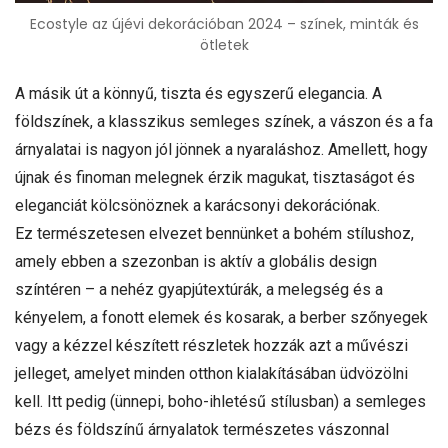
Ecostyle az újévi dekorációban 2024 – színek, minták és
ötletek
A másik út a könnyű, tiszta és egyszerű elegancia. A
földszínek, a klasszikus semleges színek, a vászon és a fa
árnyalatai is nagyon jól jönnek a nyaraláshoz. Amellett, hogy
újnak és finoman melegnek érzik magukat, tisztaságot és
eleganciát kölcsönöznek a karácsonyi dekorációnak.
Ez természetesen elvezet bennünket a bohém stílushoz,
amely ebben a szezonban is aktív a globális design
színtéren – a nehéz gyapjútextúrák, a melegség és a
kényelem, a fonott elemek és kosarak, a berber szőnyegek
vagy a kézzel készített részletek hozzák azt a művészi
jelleget, amelyet minden otthon kialakításában üdvözölni
kell. Itt pedig (ünnepi, boho-ihletésű stílusban) a semleges
bézs és földszínű árnyalatok természetes vászonnal