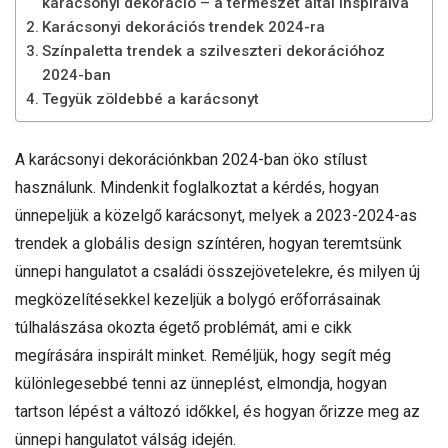
karácsonyi dekoráció – a természet által inspirálva
Karácsonyi dekorációs trendek 2024-ra
Színpaletta trendek a szilveszteri dekorációhoz
2024-ban
Tegyük zöldebbé a karácsonyt
A karácsonyi dekorációnkban 2024-ban öko stílust
használunk. Mindenkit foglalkoztat a kérdés, hogyan
ünnepeljük a közelgő karácsonyt, melyek a 2023-2024-as
trendek a globális design színtéren, hogyan teremtsünk
ünnepi hangulatot a családi összejövetelekre, és milyen új
megközelítésekkel kezeljük a bolygó erőforrásainak
túlhalászása okozta égető problémát, ami e cikk
megírására inspirált minket. Reméljük, hogy segít még
különlegesebbé tenni az ünneplést, elmondja, hogyan
tartson lépést a változó időkkel, és hogyan őrizze meg az
ünnepi hangulatot válság idején.