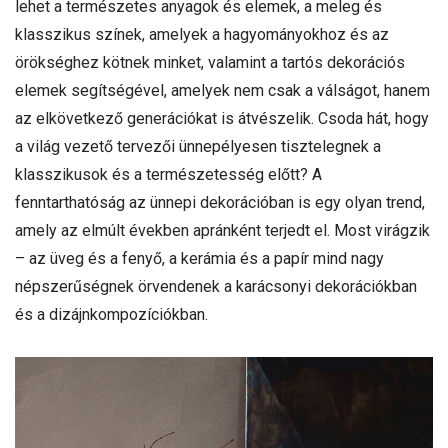
lehet a természetes anyagok és elemek, a meleg és
klasszikus színek, amelyek a hagyományokhoz és az
örökséghez kötnek minket, valamint a tartós dekorációs
elemek segítségével, amelyek nem csak a válságot, hanem
az elkövetkező generációkat is átvészelik. Csoda hát, hogy
a világ vezető tervezői ünnepélyesen tisztelegnek a
klasszikusok és a természetesség előtt? A
fenntarthatóság az ünnepi dekorációban is egy olyan trend,
amely az elmúlt években apránként terjedt el. Most virágzik
– az üveg és a fenyő, a kerámia és a papír mind nagy
népszerűségnek örvendenek a karácsonyi dekorációkban
és a dizájnkompozíciókban.