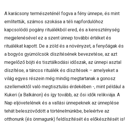
A karácsony természeténél fogva a fény ünnepe, és mint
említettük, számos szokása a téli napfordulóhoz
kapcsolódó pogány rituálékból ered, és a kereszténység
megjelenésével ez a szent ünnep további értéket és
rituálékat kapott. De a zöld és a növényzet, a fenyőágak és
a bogyós gyümölcsök díszítésének bevezetése, az azt
megelőző böjti és tisztálkodási időszak, az ünnepi asztal
díszítése, a táncos rituálék és díszítések – amelyeket a
világ egyes részein még mindig megtartanak a gonosz
szellemektől való megtisztulás érdekében -, mint például a
Kukeri (a Balkánon) és így tovább, az ősi idők relikviája. A
Nap eljövetelének és a vallási ünnepeknek az ünneplése
tehát beleszövődött a történelmünkbe, beleértve az
otthonunk (és önmagunk) feldíszítését és előkészítését is!