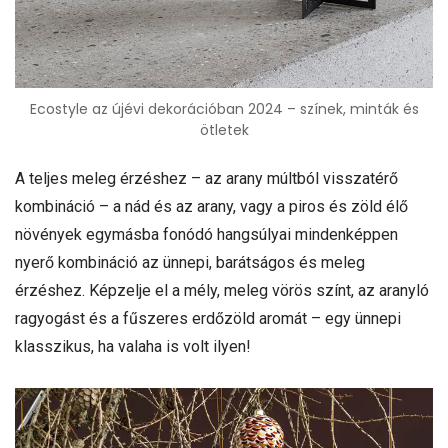
Ecostyle az újévi dekorációban 2024 – színek, minták és
ötletek
A teljes meleg érzéshez – az arany múltból visszatérő
kombináció – a nád és az arany, vagy a piros és zöld élő
növények egymásba fonódó hangsúlyai mindenképpen
nyerő kombináció az ünnepi, barátságos és meleg
érzéshez. Képzelje el a mély, meleg vörös színt, az aranyló
ragyogást és a fűszeres erdőzöld aromát – egy ünnepi
klasszikus, ha valaha is volt ilyen!