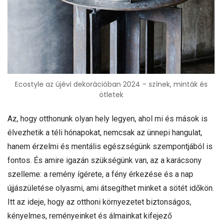
Ecostyle az újévi dekorációban 2024 – színek, minták és
ötletek
Az, hogy otthonunk olyan hely legyen, ahol mi és mások is
élvezhetik a téli hónapokat, nemcsak az ünnepi hangulat,
hanem érzelmi és mentális egészségünk szempontjából is
fontos. És amire igazán szükségünk van, az a karácsony
szelleme: a remény ígérete, a fény érkezése és a nap
újjászületése olyasmi, ami átsegíthet minket a sötét időkön.
Itt az ideje, hogy az otthoni környezetet biztonságos,
kényelmes, reményeinket és álmainkat kifejező