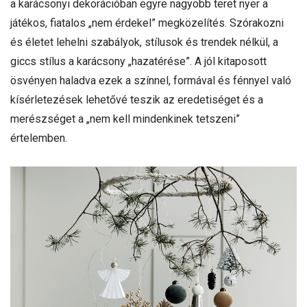
a karácsonyi dekorációban egyre nagyobb teret nyer a
játékos, fiatalos „nem érdekel” megközelítés. Szórakozni
és életet lehelni szabályok, stílusok és trendek nélkül, a
giccs stílus a karácsony „hazatérése”. A jól kitaposott
ösvényen haladva ezek a színnel, formával és fénnyel való
kísérletezések lehetővé teszik az eredetiséget és a
merészséget a „nem kell mindenkinek tetszeni”
értelemben.