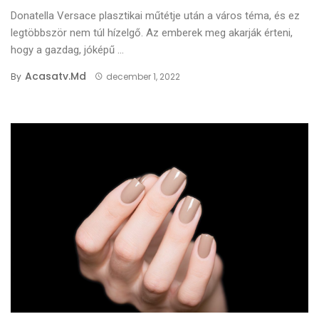
Donatella Versace plasztikai műtétje után a város téma, és ez
legtöbbször nem túl hízelgő. Az emberek meg akarják érteni,
hogy a gazdag, jóképű ...
Acasatv.md
By
december 1, 2022