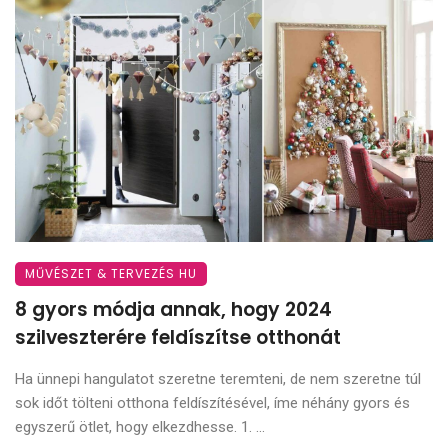
MŰVÉSZET & TERVEZÉS HU
8 gyors módja annak, hogy 2024
szilveszterére feldíszítse otthonát
Ha ünnepi hangulatot szeretne teremteni, de nem szeretne túl
sok időt tölteni otthona feldíszítésével, íme néhány gyors és
egyszerű ötlet, hogy elkezdhesse. 1. ...